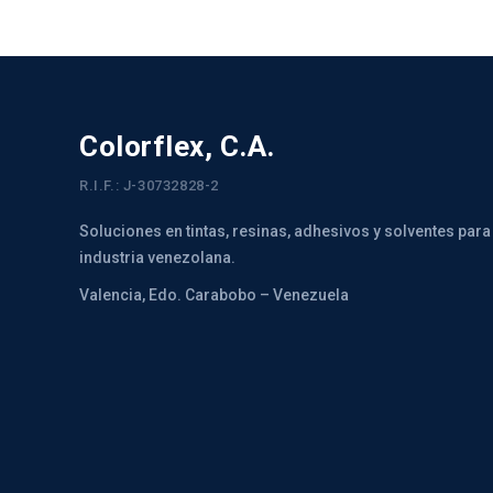
Colorflex, C.A.
R.I.F.: J-30732828-2
Soluciones en tintas, resinas, adhesivos y solventes para
industria venezolana.
Valencia, Edo. Carabobo – Venezuela