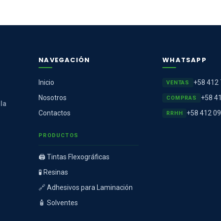
NAVEGACIÓN
WHATSAPP
Inicio
+58 412
VENTAS
Nosotros
+58 4
COMPRAS
 la
Contactos
+58 412 0
RRHH
PRODUCTOS
🖨️ Tintas Flexográficas
🧪 Resinas
🔗 Adhesivos para Laminación
🧴 Solventes