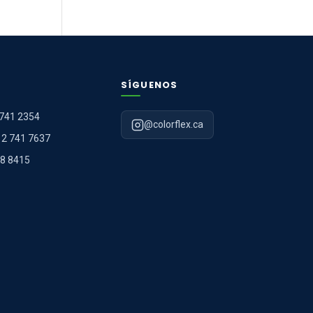
SÍGUENOS
 741 2354
@colorflex.ca
12 741 7637
98 8415